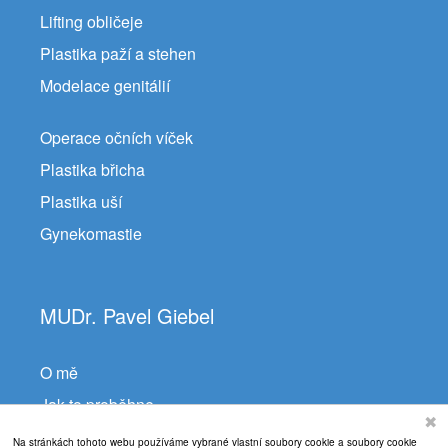
Lifting obličeje
Plastika paží a stehen
Modelace genitálií
Operace očních víček
Plastika břicha
Plastika uší
Gynekomastie
MUDr. Pavel Giebel
O mě
Jak to proběhne
✖
Často kladené dotazy
Na stránkách tohoto webu používáme vybrané vlastní soubory cookie a soubory cookie