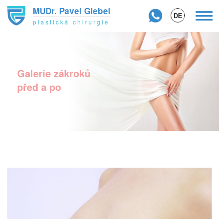
MUDr. Pavel Giebel
Tog
DE
plastická chirurgie
navi
Přejít
k
hlavnímu
obsahu
Galerie zákroků
před a po