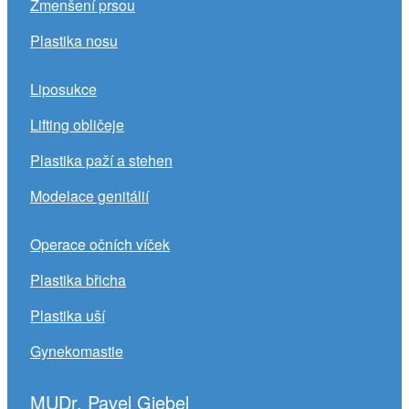
Zmenšení prsou
Plastika nosu
Liposukce
Lifting obličeje
Plastika paží a stehen
Modelace genitálií
Operace očních víček
Plastika břicha
Plastika uší
Gynekomastie
MUDr. Pavel Giebel