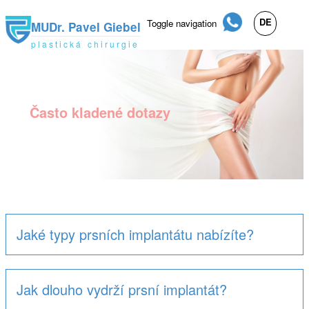
DE
Toggle navigation
MUDr. Pavel Giebel
plastická chirurgie
Přejít
k
hlavnímu
obsahu
Často kladené dotazy
Jaké typy prsních implantátu nabízíte?
Jak dlouho vydrží prsní implantát?